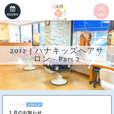
NEWS
2012 | ハナキッズヘアサ
MENU
ロン - Part 2
HAIRSTYLE
STAFF
RECRUIT
ACCESS
2012-01-04
お知らせ
１月のお知らせ