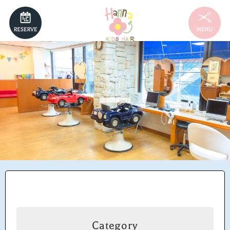
NEWS
MENU
HAIRSTYLE
STAFF
RECRUIT
ACCESS
Category