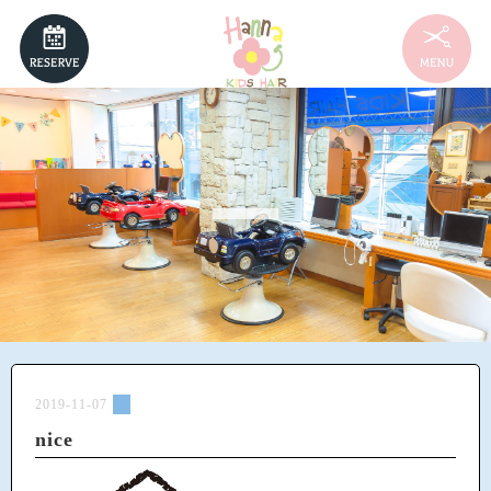
NEWS
MENU
HAIRSTYLE
STAFF
RECRUIT
2019-11-07
nice
ACCESS