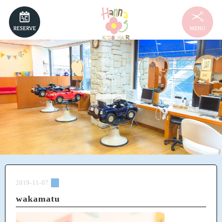
NEWS
MENU
HAIRSTYLE
STAFF
RECRUIT
2019-11-07
wakamatu
ACCESS